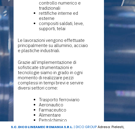
controllo numerico e
tradizionali
rettifiche interne ed
esterne
compositi saldati, leve,
supporti, telai
Le lavorazioni vengono effettuate
principalmente su alluminio, acciaio
e plastiche industriali.
Grazie all’implementazione di
sofisticate strumentazioni e
tecnologie siamo in grado in ogni
momento di realizzare pezzi
complessi in tempi brevi e servire
diversi settori come:
Trasporto ferroviario
Aeronautico
Farmaceutico
Alimentare
Petrolchimico
Macchine Movimento
S.C. DICO LINEAMEC ROMANIA S.R.L.
|
DICO GROUP
Adresa: Pielesti,
Terra