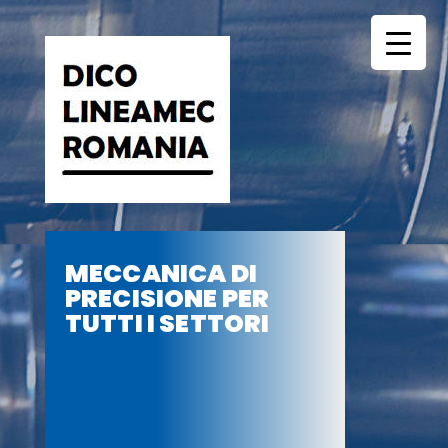
Skip
to
content
DICO ROMANIA
MECCANICA DI
PRECISIONE PER
TUTTI I SETTORI